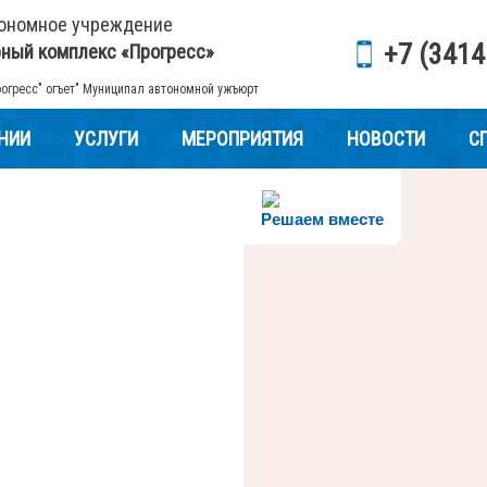
тономное учреждение
+7 (3414
рный комплекс «Прогресс»
рогресс" огъет" Муниципал автономной ужъюрт
НИИ
УСЛУГИ
МЕРОПРИЯТИЯ
НОВОСТИ
С
Решаем вместе